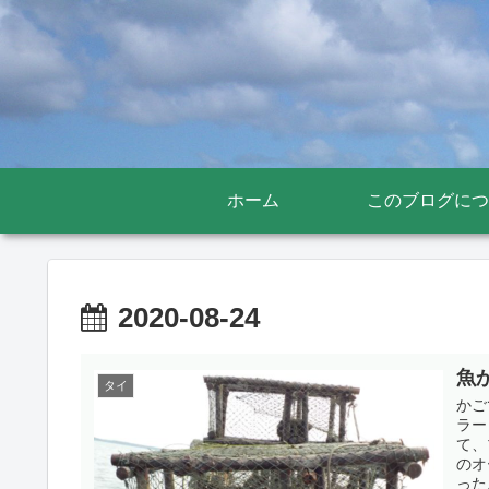
ホーム
このブログにつ
2020-08-24
魚
タイ
かご
ラー
て、
のオ
った