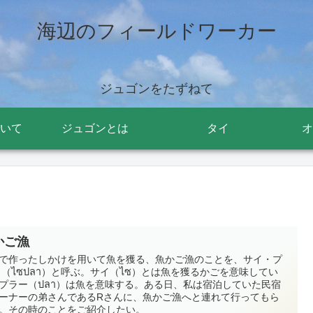
海辺のフィールドワーカー
ジュゴンをたずねて
いて
ジュゴンとは
タイ
オ
かご漁
で作ったしかけを用いて魚を獲る、魚かご漁のことを、サイ・プ
 （ไซปลา）と呼ぶ。サイ（ไซ）とは魚を獲るかごを意味してい
プラー（ปลา）は魚を意味する。ある日、私は宿泊していた民宿
ーナーの弟さんであるRさんに、魚かご漁へと連れて行ってもら
。その時のことをご紹介したい。