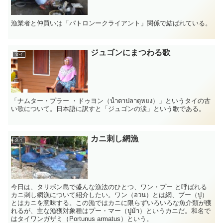
漁業者と仲買いは「パトロンークライアント」関係で結ばれている。
ジュゴンにまつわる歌
タイ
「ナムター・プラー ・ドゥヨン（น้ำตาปลาดุหยง）」というタイの古
い歌について。日本語に訳すと「ジュゴンの涙」という歌である。
カニ刺し網漁
タイ
今日は、タリボン島で盛んな漁法のひとつ、ワン・プー と呼ばれる
カニ刺し網漁について紹介したい。ワン（อวน）とは網、プー（ปู）
とはカニを意味する。この漁ではカニに限らずいろいろな魚介類が獲
れるが、主な漁獲対象種はプー・マー（ปูม้า）というカニだ。和名で
はタイワンガザミ（Portunus armatus）という。