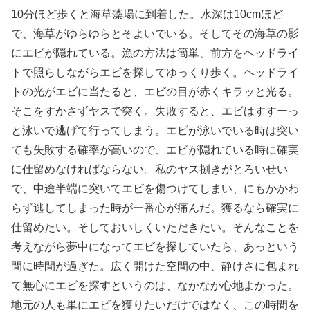
10分ほど歩くと海草藻場に到着した。水深は10cmほど
で、海草がゆらゆらとそよいでいる。そしてその海草の影
にエビが隠れている。漁の方法は簡単、前方をヘッドライ
トで照らしながらエビを探してゆっくり歩く。ヘッドライ
トの光がエビに当たると、エビの目が赤くキラッと光る。
そこをすかさずヤスで突く。失敗すると、エビはすすーっ
と泳いで逃げて行ってしまう。エビが泳いでいる時は突い
ても失敗する確率が高いので、エビが隠れている時に確実
に仕留めなければならない。私のヤス捌きがとろいせい
で、中途半端に突いてエビを傷つけてしまい、にもかかわ
らず逃してしまった時が一番心が痛んだ。獲るなら確実に
仕留めたい。そしておいしくいただきたい。そんなことを
考えながら夢中になってエビを探していたら、あっという
間に時間が過ぎた。広く開けた空間の中、静けさに包まれ
て無心にエビを探すというのは、なかなか心地よかった。
地元の人も単にエビを獲りたいだけではなく、この時間を