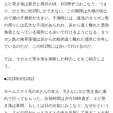
エビ突き漁は新月と満月の頃、4日間ずつおこなう。つま
り、ひと月に8日間しかできない。この期間は大潮の頃な
ので潮の干満差が大きい。干潮時には、遠浅のタリボン島
の周りには広大な干潟があらわれ、浜から遠く離れた普段
海底となっている場所にも歩いて行けるようになる。タリ
ボン島の海草藻場は浜から比較的遠く離れた場所に分布し
ているのだが、この8日間には歩いて行けるのだ。
では、そのエビ突き漁を体験した時のことをご紹介しよ
う。
■2018年9月28日
ホームステイ先のAさんの友人、Sさんにエビ突き漁に連
れて行ってもらった。出発時間は夕方18時過ぎ。エビ突
き漁は夜間、もしくは日の出前におこなう。なぜかという
と、エビの目がヘッドライトの光を反射して光ることを利