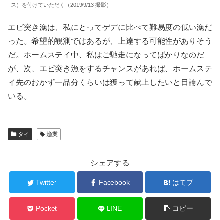
ス）を付けていただく（2019/9/13 撮影）
エビ突き漁は、私にとってゲデに比べて難易度の低い漁だ
った。希望的観測ではあるが、上達する可能性がありそう
だ。ホームステイ中、私はご馳走になってばかりなのだ
が、次、エビ突き漁をするチャンスがあれば、ホームステ
イ先のおかず一品分くらいは獲って献上したいと目論んで
いる。
タイ
漁業
シェアする
Twitter
Facebook
はてブ
Pocket
LINE
コピー