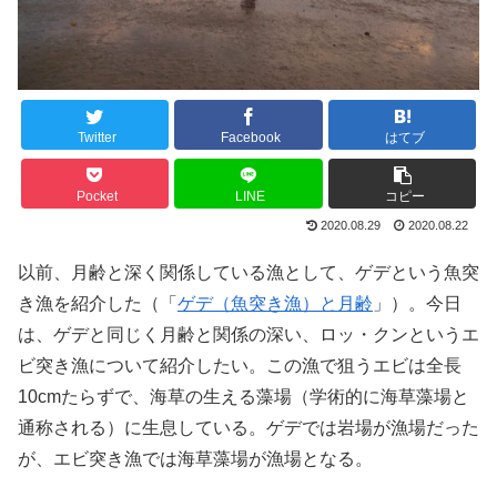
Twitter
Facebook
はてブ
Pocket
LINE
コピー
2020.08.29
2020.08.22
以前、月齢と深く関係している漁として、ゲデという魚突
き漁を紹介した（「
ゲデ（魚突き漁）と月齢
」）。今日
は、ゲデと同じく月齢と関係の深い、ロッ・クンというエ
ビ突き漁について紹介したい。この漁で狙うエビは全長
10cmたらずで、海草の生える藻場（学術的に海草藻場と
通称される）に生息している。ゲデでは岩場が漁場だった
が、エビ突き漁では海草藻場が漁場となる。