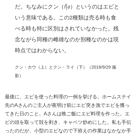
だ。ちなみにクン（กุ้ง）というのはエビと
いう意味である。この2種類は売る時も食
べる時も特に区別はされていなかった。残
念ながら同種の雌雄なのか別種なのかは現
時点ではわからない。
クン・カウ（上）とクン・ライ（下）（2018/9/29 撮
影）
最後に、エビを使った料理の一例を挙げる。ホームステイ
先のAさんのご主人が夜明け前にエビ突き漁でエビを獲っ
てきた日のこと。Aさんは晩ご飯にエビ料理を作った。エ
ビの頭を取って殻を剥き、キャベツ炒めにした。私も手伝
ったのだが、小型のエビなので下拵えの作業はなかなか手